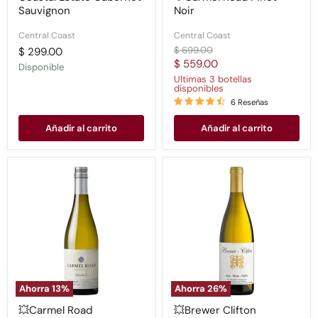
Sauvignon
Noir
Central Coast
Central Coast
Precio
$ 699.00
$ 299.00
original
Precio
$ 559.00
Disponible
actual
Ultimas 3 botellas
disponibles
6 Reseñas
Añadir al carrito
Añadir al carrito
💥
💥
Carmel
Brewer
Road
Clifton
Chardonnay
Chardonnay
Unoaked
2017
Ahorra
13
%
Ahorra
26
%
💥Carmel Road
💥Brewer Clifton