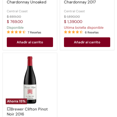
Chardonnay Unoaked
Chardonnay 2017
Central Coast
Central Coast
Precio
Precio
$ 889.00
$ 1,890.00
original
original
Precio
Precio
$ 769.00
$ 1,390.00
actual
actual
Disponible
Ultima botella disponible
7 Reseñas
6 Reseñas
Añadir al carrito
Añadir al carrito
💥
Brewer
Clifton
Pinot
Noir
2016
Ahorra
15
%
💥Brewer Clifton Pinot
Noir 2016