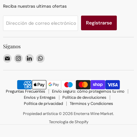
Reciba nuestras ultimas ofertas
Registrarse
Dirección de correo electrónico
Síganos
Encuéntrenos
Encuéntrenos
Encuéntrenos
Encuéntrenos
en
en
en
en
Correo
Instagram
LinkedIn
WhatsApp
electrónico
Preguntas Frecuentes
Envío seguro: cómo protegemos tu vino
Envíos y Entregas
Política de devoluciones
Política de privacidad
Términos y Condiciones
Propiedad artística © 2026 Enoterra Wine Market.
Tecnología de Shopify