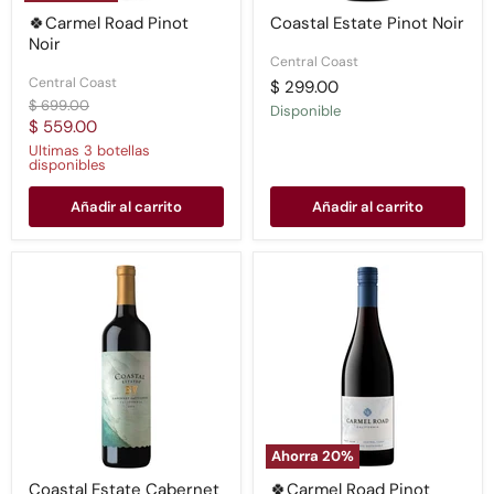
🍀Carmel Road Pinot
Coastal Estate Pinot Noir
Noir
Central Coast
Central Coast
$ 299.00
Precio
$ 699.00
Disponible
original
Precio
$ 559.00
actual
Ultimas 3 botellas
disponibles
Añadir al carrito
Añadir al carrito
Coastal
🍀
Estate
Carmel
Cabernet
Road
Sauvignon
Pinot
Noir
Ahorra
20
%
Coastal Estate Cabernet
🍀Carmel Road Pinot