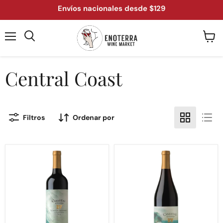
Envíos nacionales desde $129
Menú
Ver
Buscar
carrit
Central Coast
Filtros
Ordenar por
Coastal
Coastal
Estate
Estate
Cabernet
Pinot
Sauvignon
Noir