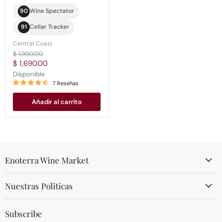
90
Wine Spectator
91
Cellar Tracker
Central Coast
Precio
$ 1,990.00
original
Precio
$ 1,690.00
actual
Disponible
7 Reseñas
Añadir al carrito
Enoterra Wine Market
Nuestras Politicas
Subscribe