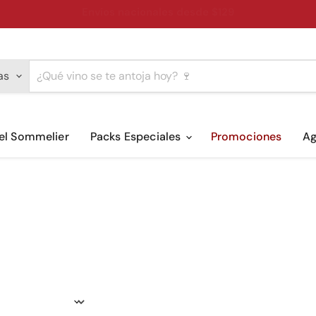
Envíos nacionales desde $129
as
del Sommelier
Packs Especiales
Promociones
A