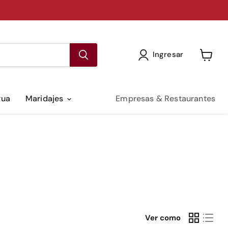
Ingresar
Ver
carrito
gua
Maridajes
Empresas & Restaurantes
Ver como