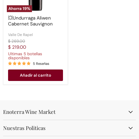
Ahorra
19
%
💥Undurraga Aliwen
Cabernet Sauvignon
Valle De Rapel
Precio
$ 269.00
original
Precio
$ 219.00
actual
Ultimas 5 botellas
disponibles
5 Reseñas
Añadir al carrito
Enoterra Wine Market
Nuestras Politicas