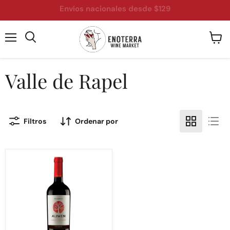
Envíos nacionales desde $129
Menú
Ver
Buscar
carrit
Valle de Rapel
Filtros
Ordenar por
💥
Undurraga
Aliwen
Cabernet
Sauvignon