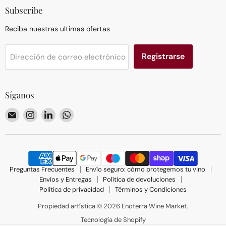
Subscribe
Reciba nuestras ultimas ofertas
Registrarse
Dirección de correo electrónico
Síganos
Encuéntrenos
Encuéntrenos
Encuéntrenos
Encuéntrenos
en
en
en
en
Correo
Instagram
LinkedIn
WhatsApp
electrónico
Preguntas Frecuentes
Envío seguro: cómo protegemos tu vino
Envíos y Entregas
Política de devoluciones
Política de privacidad
Términos y Condiciones
Propiedad artística © 2026 Enoterra Wine Market.
Tecnología de Shopify