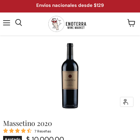
Envíos nacionales desde $129
Menú
Ver
Buscar
carrit
Massetino 2020
7 Reseñas
Precio actual
$ 10,000.00
Agotado