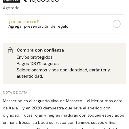
Agotado
¿es un regalo?
Agregar presentación de regalo
MENSAJE PERSONALIZADO
Bolsa de Regalo
Caja de Madera con Chocolates
+$150 MXN
+$650 MXN
Todas las zonas de entrega
Solo CDMX
Compra con confianza
Envíos protegidos.
Pagos 100% seguros.
0
/160
Seleccionamos vinos con identidad, carácter y
autenticidad.
NOTA DE CATA
Massetino es el segundo vino de Masseto —el Merlot más caro
de Italia— y en 2020 demuestra que lleva el apellido con
dignidad: frutas rojas y negras maduras con toques especiados
en nariz fresca. La boca es fresca con taninos suaves y final