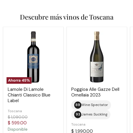
Descubre más vinos de Toscana
Lamole
Poggioa
Di
Alle
Lamole
Gazze
Chianti
Dell
Classico
Ornellaia
Blue
2023
Label
Ahorra
45
%
Lamole Di Lamole
Poggioa Alle Gazze Dell
Chianti Classico Blue
Ornellaia 2023
Label
89
Wine Spectator
Toscana
93
James Suckling
Precio
$ 1,090.00
original
Precio
$ 599.00
Toscana
actual
Disponible
$ 1,990.00