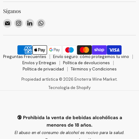
Síganos
Encuéntrenos
Encuéntrenos
Encuéntrenos
Encuéntrenos
en
en
en
en
Correo
Instagram
LinkedIn
WhatsApp
electrónico
Preguntas Frecuentes
Envío seguro: cómo protegemos tu vino
Envíos y Entregas
Política de devoluciones
Política de privacidad
Términos y Condiciones
Propiedad artística © 2026 Enoterra Wine Market.
Tecnología de Shopify
🔞 Prohibida la venta de bebidas alcohólicas a
menores de 18 años.
El abuso en el consumo de alcohol es nocivo para la salud.