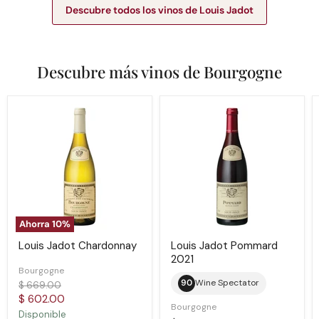
Descubre todos los vinos de Louis Jadot
Descubre más vinos de Bourgogne
Louis
Louis
Jadot
Jadot
Chardonnay
Pommard
2021
Ahorra
10
%
Louis Jadot Chardonnay
Louis Jadot Pommard
2021
Bourgogne
90
Wine Spectator
Precio
$ 669.00
original
Precio
$ 602.00
Bourgogne
actual
Disponible