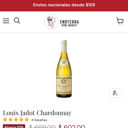
Envíos nacionales desde $129
Menú
Ver
Buscar
carrit
Louis Jadot Chardonnay
8 Reseñas
Precio original
Precio actual
$ 669.00
$ 602.00
Ahorra
10
%