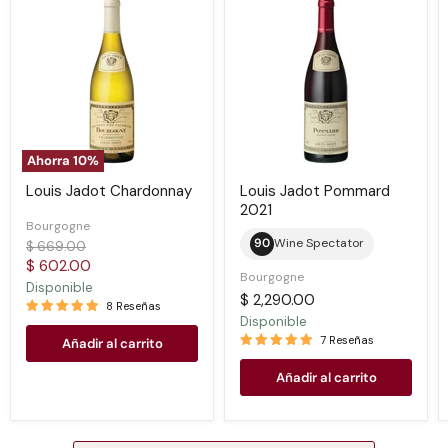
Jadot
Jadot
Chardonnay
Pommard
2021
Ahorra
10
%
Louis Jadot Chardonnay
Louis Jadot Pommard
2021
Bourgogne
90
Wine Spectator
Precio
$ 669.00
original
Precio
$ 602.00
Bourgogne
actual
Disponible
$ 2,290.00
8 Reseñas
Disponible
7 Reseñas
Añadir al carrito
Añadir al carrito