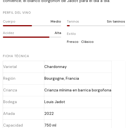
convence; el blanco borgoñón de Jadot para el día a día.
PERFIL DEL VINO
Cuerpo
Medio
Taninos
Sin taninos
Acidez
Alta
Estilo
Fresco · Clásico
FICHA TÉCNICA
Varietal
Chardonnay
Región
Bourgogne, Francia
Crianza
Crianza mínima en barrica borgoñona
Bodega
Louis Jadot
Añada
2022
Capacidad
750 ml