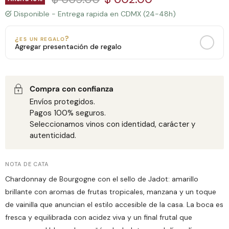
Disponible - Entrega rapida en CDMX (24-48h)
¿es un regalo?
Agregar presentación de regalo
MENSAJE PERSONALIZADO
Bolsa de Regalo
Caja de Madera con Chocolates
+$150 MXN
+$650 MXN
Todas las zonas de entrega
Solo CDMX
Compra con confianza
Envíos protegidos.
Pagos 100% seguros.
0
/160
Seleccionamos vinos con identidad, carácter y
autenticidad.
NOTA DE CATA
Chardonnay de Bourgogne con el sello de Jadot: amarillo
brillante con aromas de frutas tropicales, manzana y un toque
de vainilla que anuncian el estilo accesible de la casa. La boca es
fresca y equilibrada con acidez viva y un final frutal que