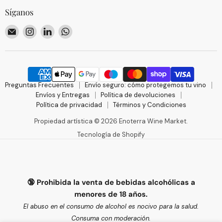
Síganos
Encuéntrenos
Encuéntrenos
Encuéntrenos
Encuéntrenos
en
en
en
en
Correo
Instagram
LinkedIn
WhatsApp
electrónico
Preguntas Frecuentes
Envío seguro: cómo protegemos tu vino
Envíos y Entregas
Política de devoluciones
Política de privacidad
Términos y Condiciones
Propiedad artística © 2026 Enoterra Wine Market.
Tecnología de Shopify
🔞 Prohibida la venta de bebidas alcohólicas a
menores de 18 años.
El abuso en el consumo de alcohol es nocivo para la salud.
Consuma con moderación.