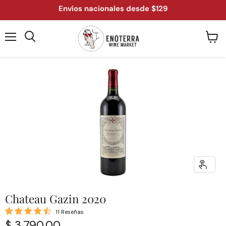
Envíos nacionales desde $129
Menú
Ver
Buscar
carrit
Chateau Gazin 2020
11 Reseñas
Precio actual
$ 3,790.00