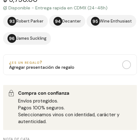
Disponible - Entrega rapida en CDMX (24-48h)
93
Robert Parker
94
Decanter
95
Wine Enthusiast
96
James Suckling
¿es un regalo?
Agregar presentación de regalo
MENSAJE PERSONALIZADO
Bolsa de Regalo
Caja de Madera con Chocolates
+$150 MXN
+$650 MXN
Todas las zonas de entrega
Solo CDMX
Compra con confianza
Envíos protegidos.
Pagos 100% seguros.
0
/160
Seleccionamos vinos con identidad, carácter y
autenticidad.
NOTA DE CATA