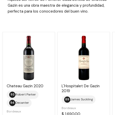
Gazin es una obra maestra de elegancia y profundidad,
perfecta para los conocedores del buen vino.
Chateau
L'Hospitalet
Gazin
De
2020
Gazin
2019
Chateau Gazin 2020
L'Hospitalet De Gazin
2019
93
Robert Parker
89
James Suckling
94
Decanter
Bordeaux
Bordeaux
$ 1,690.00