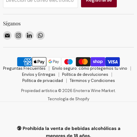
Dirección de correo electrónico
Síganos
Encuéntrenos
Encuéntrenos
Encuéntrenos
Encuéntrenos
en
en
en
en
Correo
Instagram
LinkedIn
WhatsApp
electrónico
Preguntas Frecuentes
Envío seguro: cómo protegemos tu vino
Envíos y Entregas
Política de devoluciones
Política de privacidad
Términos y Condiciones
Propiedad artística © 2026 Enoterra Wine Market.
Tecnología de Shopify
🔞 Prohibida la venta de bebidas alcohólicas a
menores de 18 años.