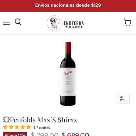
Envíos nacionales desde $129
Menú
Ver
Buscar
carrit
💥Penfolds Max´S Shiraz
8 Reseñas
Precio original
Precio actual
$ 799.00
$ 689.00
Ahorra
14
%