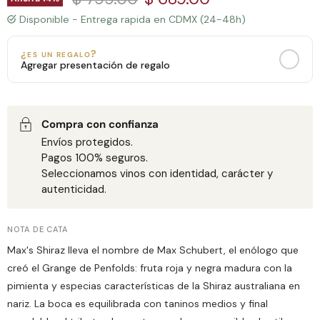
Disponible - Entrega rapida en CDMX (24-48h)
¿es un regalo?
Agregar presentación de regalo
MENSAJE PERSONALIZADO
Bolsa de Regalo
Caja de Madera con Chocolates
+$150 MXN
+$650 MXN
Todas las zonas de entrega
Solo CDMX
Compra con confianza
Envíos protegidos.
Pagos 100% seguros.
0
/160
Seleccionamos vinos con identidad, carácter y
autenticidad.
NOTA DE CATA
Max's Shiraz lleva el nombre de Max Schubert, el enólogo que
creó el Grange de Penfolds: fruta roja y negra madura con la
pimienta y especias características de la Shiraz australiana en
nariz. La boca es equilibrada con taninos medios y final