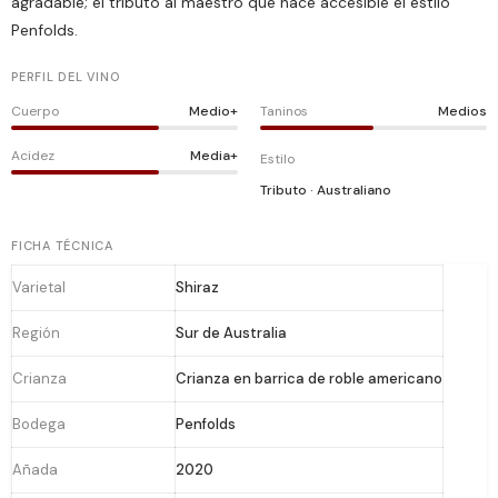
agradable; el tributo al maestro que hace accesible el estilo
Penfolds.
PERFIL DEL VINO
Cuerpo
Medio+
Taninos
Medios
Acidez
Media+
Estilo
Tributo · Australiano
FICHA TÉCNICA
Varietal
Shiraz
Región
Sur de Australia
Crianza
Crianza en barrica de roble americano
Bodega
Penfolds
Añada
2020