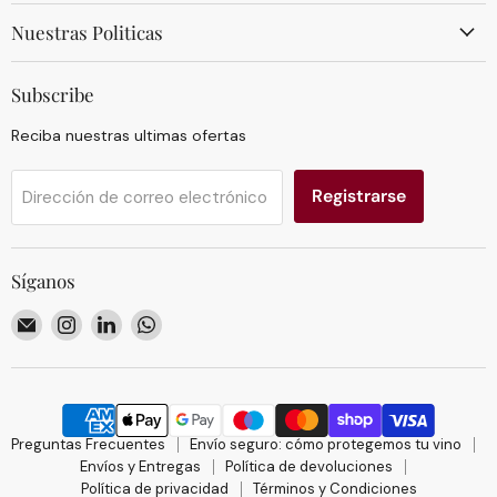
Nuestras Politicas
Subscribe
Reciba nuestras ultimas ofertas
Registrarse
Dirección de correo electrónico
Síganos
Encuéntrenos
Encuéntrenos
Encuéntrenos
Encuéntrenos
en
en
en
en
Correo
Instagram
LinkedIn
WhatsApp
electrónico
Preguntas Frecuentes
Envío seguro: cómo protegemos tu vino
Envíos y Entregas
Política de devoluciones
Política de privacidad
Términos y Condiciones