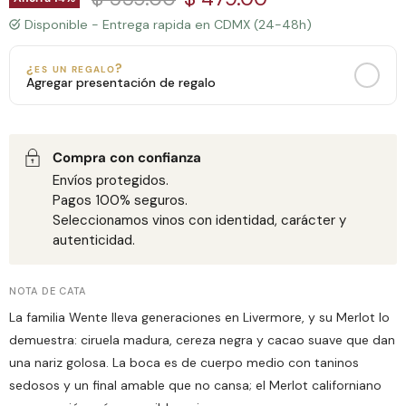
Disponible - Entrega rapida en CDMX (24-48h)
¿es un regalo?
Agregar presentación de regalo
MENSAJE PERSONALIZADO
Bolsa de Regalo
Caja de Madera con Chocolates
+$150 MXN
+$650 MXN
Todas las zonas de entrega
Solo CDMX
Compra con confianza
Envíos protegidos.
Pagos 100% seguros.
0
/160
Seleccionamos vinos con identidad, carácter y
autenticidad.
NOTA DE CATA
La familia Wente lleva generaciones en Livermore, y su Merlot lo
demuestra: ciruela madura, cereza negra y cacao suave que dan
una nariz golosa. La boca es de cuerpo medio con taninos
sedosos y un final amable que no cansa; el Merlot californiano