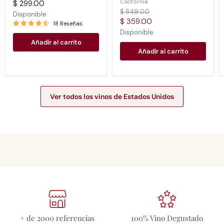
California
$ 299.00
Precio
$ 849.00
Disponible
original
Precio
$ 359.00
18 Reseñas
actual
Disponible
Añadir al carrito
Añadir al carrito
Ver todos los vinos de Estados Unidos
+ de 2000 referencias
100% Vino Degustado