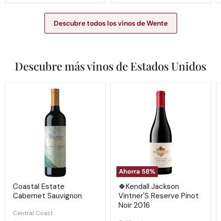
Descubre todos los vinos de Wente
Descubre más vinos de Estados Unidos
Coastal
🍀
Estate
Kendall
Cabernet
Jackson
Sauvignon
Vintner'S
Reserve
Pinot
Noir
2016
Ahorra
58
%
Coastal Estate
🍀Kendall Jackson
Cabernet Sauvignon
Vintner'S Reserve Pinot
Noir 2016
Central Coast