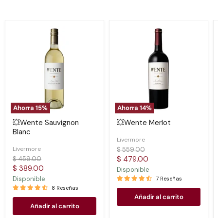
💥
💥
Wente
Wente
Sauvignon
Merlot
Blanc
Ahorra
15
%
Ahorra
14
%
💥Wente Sauvignon
💥Wente Merlot
Blanc
Livermore
Livermore
Precio
$ 559.00
original
Precio
Precio
$ 479.00
$ 459.00
original
Precio
$ 389.00
actual
Disponible
actual
Disponible
7 Reseñas
8 Reseñas
Añadir al carrito
Añadir al carrito