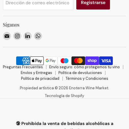
Registrarse
Dirección de correo electrónico
Síganos
Encuéntrenos
Encuéntrenos
Encuéntrenos
Encuéntrenos
en
en
en
en
Correo
Instagram
LinkedIn
WhatsApp
electrónico
Preguntas Frecuentes
Envío seguro: cómo protegemos tu vino
Envíos y Entregas
Política de devoluciones
Política de privacidad
Términos y Condiciones
Propiedad artística © 2026 Enoterra Wine Market.
Tecnología de Shopify
🔞 Prohibida la venta de bebidas alcohólicas a